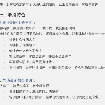
牛一起帮助有志青年们认清职业的道路，让迎娶白富美（嫁给高富帅），
三、职引特色
1.职业测评明确方向：
你有病，你真的有病吗？……我有病，我真的有病啊！
求职的病在哪里？只要你敢脱，还原真实的自我，职业体检让你有一个全
√
你是什么样的人？
√
你哪长，你哪短？
√
你适合什么样的工作？
√
常见职业中，哪些适合你，哪些不适合你？
√
应聘哪些职业，自己更有优势？
√
不用困惑，做完职业测评，再用用职位雷达，你会明确知道自己适
2.简历诊断擦亮名片：
人病了，简历也病了！转个科室吧……
√
快速扫描简历，发现你简历的硬伤
√
告诉你HR眼中的"雷区"，辅助你完善简历，让你的简历更专业。