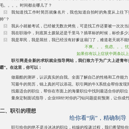
毛。。。。时间都去哪儿了？
囧
我知道找工作时简历就像名片，我也知道自拍时的角度从上往下
帅”？
囧
我从小就被考试，已经被无数次烤焦，可是找工作还要被一次次当面
囧
我在职场中，到底算土拨鼠还是千里马？插草标的时候，标价多少
囧
我是草民，我是屌丝，我已经没有好爹这扇门了，难道老天就不能
不爽。。。焦虑。。。忧
如果你有以上症状中两条以上
职引网是全新的求职就业指导网站，我们致力于为广大上进青年
霸”。在这里，你可以：
做最酷的测评，认识真实的自我。全面了解自己的性格和工作能力
写最牛的简历，锦上真的可以添花。职引网的牛X系统会帮你发现
找最适合的职位，帮你在市面上的海量职位中找到最适合你的职位
量身定制面试指导，企业HR针对你的刁钻问题提前预测，让你成
二、职引的理想
给你看“病”，精确制导
职引给你的绝不是冷冰冰的职位，枯燥的投递过程，我们希望给你