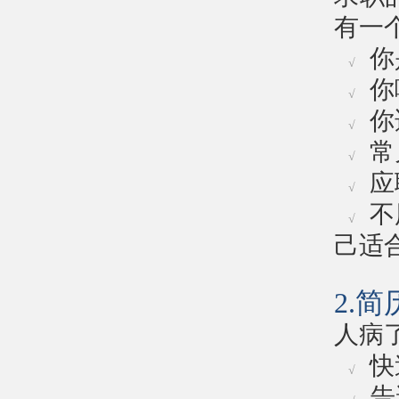
有一
你
√
你
√
你
√
常
√
应
√
不
√
己适
2.
人病
快
√
告