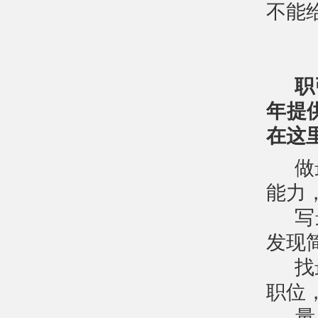
不能
职
年提
在这
做
能力
写
发现
找
职位
量