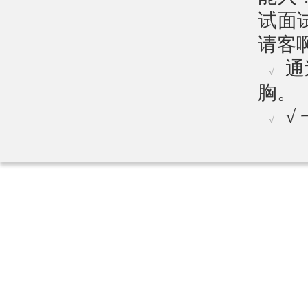
试面
请客
通
√
胸。
√
√