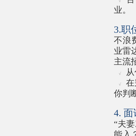
√
业。
3.
不浪
业雷
主流
从
√
在
√
你判
4.
“夫
能入