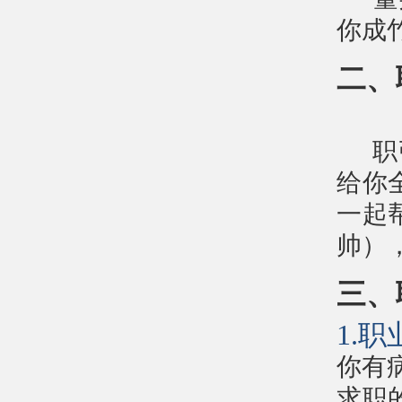
你成
二、
职
给你
一起
帅）
三、
1.
你有
求职