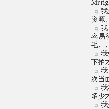
Mr.
我
囧
资源
我
囧
容易
毛。
我
囧
下拍
我
囧
次当
我
囧
多少
我
囧