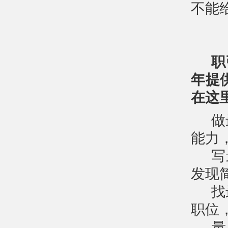
不能
职
年提
在这
做
能力
写
发现
找
职位
量