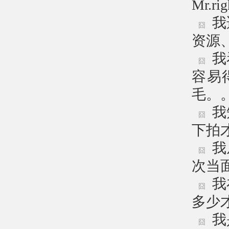
Mr.
我
囧
资源
我
囧
容易
毛。
我
囧
下拍
我
囧
次当
我
囧
多少
我
囧