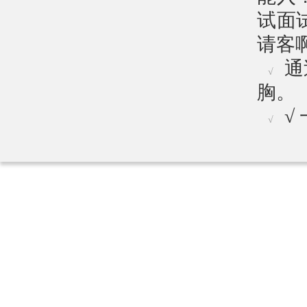
试面
请客
通
√
胸。
√
√