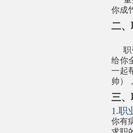
你成
二、
职
给你
一起
帅）
三、
1.
你有
求职