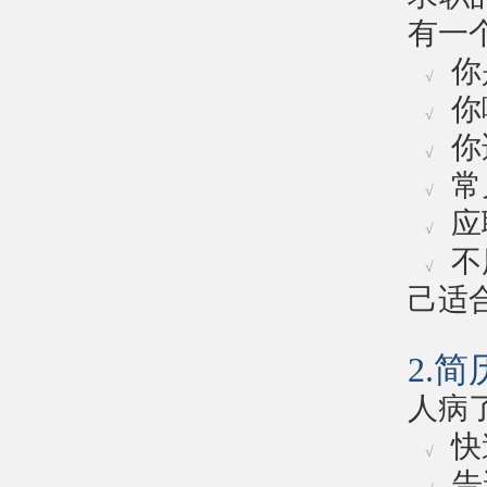
有一
你
√
你
√
你
√
常
√
应
√
不
√
己适
2.
人病
快
√
告