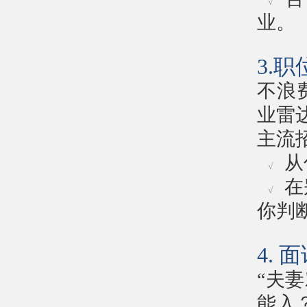
√
业。
3.
不浪
业雷
主流
从
√
在
√
你判
4.
“夫
能入