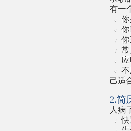
有一
你
√
你
√
你
√
常
√
应
√
不
√
己适
2.
人病
快
√
告