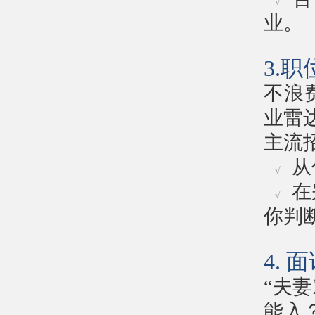
√
业。
3.
不浪
业雷
主流
从
√
在
√
你判
4.
“夫
能入