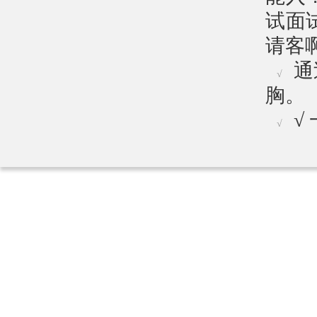
试面
请客
通
√
胸。
√
√