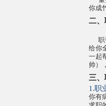
你成
二、
职
给你
一起
帅）
三、
1.
你有
求职