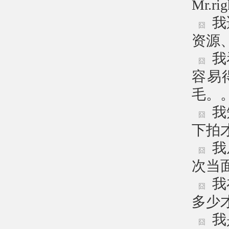
Mr.
我
囧
资源
我
囧
容易
毛。
我
囧
下拍
我
囧
次当
我
囧
多少
我
囧