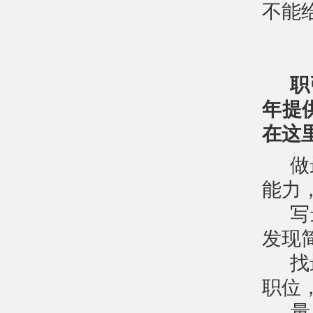
不能
职
年提
在这
做
能力
写
发现
找
职位
量