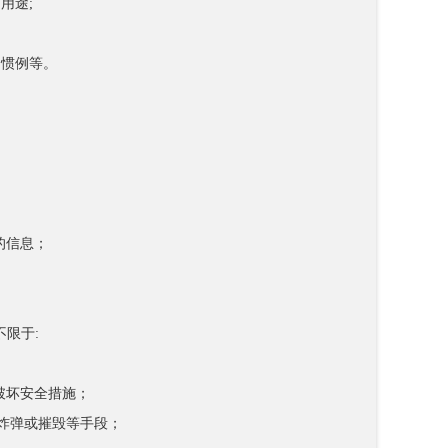
用途;
和惯例等。
；
的信息；
不限于:
破坏安全措施；
炸弹或摧毁等手段；