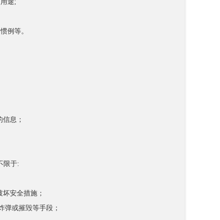
用途;
和惯例等。
；
的信息；
不限于:
破坏安全措施；
炸弹或摧毁等手段；