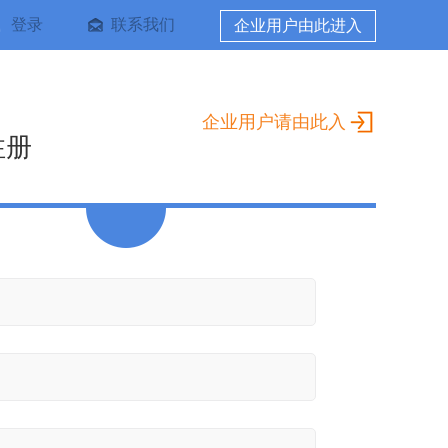
登录
联系我们
企业用户由此进入
企业用户请由此入
注册