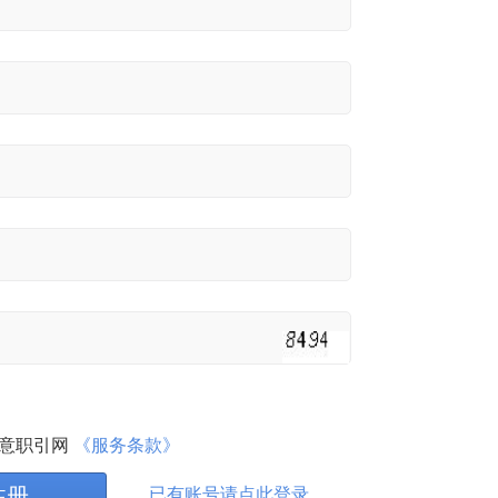
意职引网
《服务条款》
注册
已有账号请点此登录