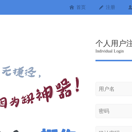
首页
注册
个人用户
Individual Login